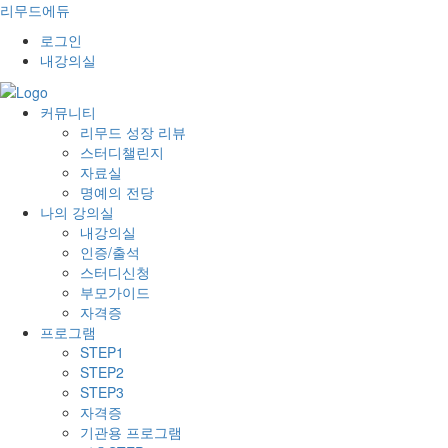
리무드에듀
로그인
내강의실
커뮤니티
리무드 성장 리뷰
스터디챌린지
자료실
명예의 전당
나의 강의실
내강의실
인증/출석
스터디신청
부모가이드
자격증
프로그램
STEP1
STEP2
STEP3
자격증
기관용 프로그램