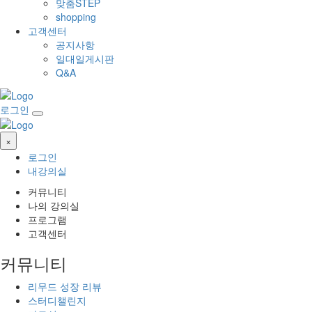
맞춤STEP
shopping
고객센터
공지사항
일대일게시판
Q&A
로그인
×
로그인
내강의실
커뮤니티
나의 강의실
프로그램
고객센터
커뮤니티
리무드 성장 리뷰
스터디챌린지