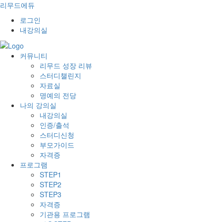
리무드에듀
로그인
내강의실
커뮤니티
리무드 성장 리뷰
스터디챌린지
자료실
명예의 전당
나의 강의실
내강의실
인증/출석
스터디신청
부모가이드
자격증
프로그램
STEP1
STEP2
STEP3
자격증
기관용 프로그램