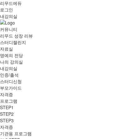
리무드에듀
로그인
내강의실
커뮤니티
리무드 성장 리뷰
스터디챌린지
자료실
명예의 전당
나의 강의실
내강의실
인증/출석
스터디신청
부모가이드
자격증
프로그램
STEP1
STEP2
STEP3
자격증
기관용 프로그램