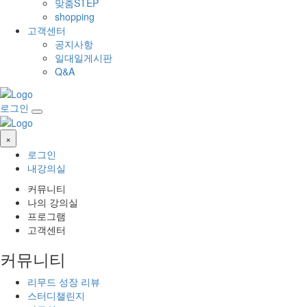
맞춤STEP
shopping
고객센터
공지사항
일대일게시판
Q&A
로그인
×
로그인
내강의실
커뮤니티
나의 강의실
프로그램
고객센터
커뮤니티
리무드 성장 리뷰
스터디챌린지