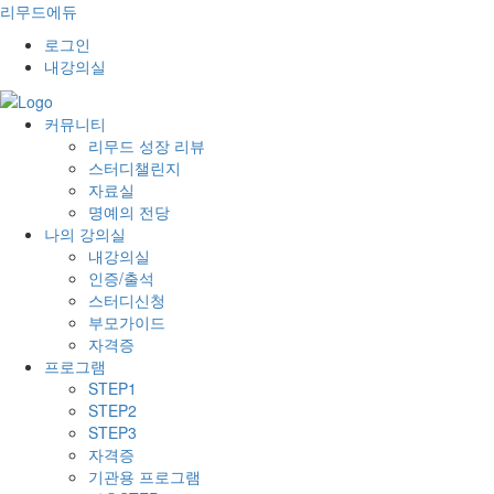
리무드에듀
로그인
내강의실
커뮤니티
리무드 성장 리뷰
스터디챌린지
자료실
명예의 전당
나의 강의실
내강의실
인증/출석
스터디신청
부모가이드
자격증
프로그램
STEP1
STEP2
STEP3
자격증
기관용 프로그램