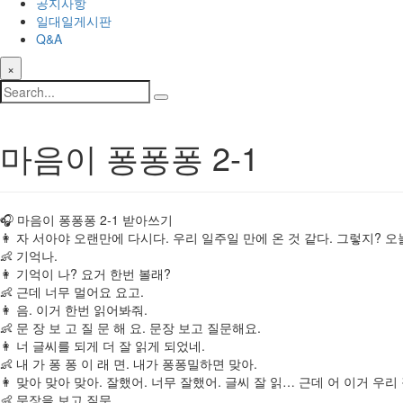
공지사항
일대일게시판
Q&A
×
마음이 퐁퐁퐁 2-1
🎧 마음이 퐁퐁퐁 2-1 받아쓰기
​👩 자 서아야 오랜만에 다시다. 우리 일주일 만에 온 것 같다. 그렇지?
👶 기억나.
👩 기억이 나? 요거 한번 볼래?
👶 근데 너무 멀어요 요고.
👩 음. 이거 한번 읽어봐줘.
👶 문 장 보 고 질 문 해 요. 문장 보고 질문해요.
👩 너 글씨를 되게 더 잘 읽게 되었네.
👶 내 가 퐁 퐁 이 래 면. 내가 퐁퐁밀하면 맞아.
👩 맞아 맞아 맞아. 잘했어. 너무 잘했어. 글씨 잘 읽… 근데 어 이거 우
👶 문장을 보고 질문…