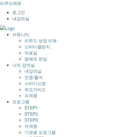
리무드에듀
로그인
내강의실
커뮤니티
리무드 성장 리뷰
스터디챌린지
자료실
명예의 전당
나의 강의실
내강의실
인증/출석
스터디신청
부모가이드
자격증
프로그램
STEP1
STEP2
STEP3
자격증
기관용 프로그램