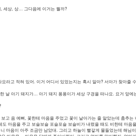
새, 세상, 상… 그다음에 이거는 뭘까?
나요라고 적혀 있어. 이거 어디서 있었는지는 혹시 알아? 서아가 찾아줄 수
따스한 날 아기 돼지가… 아기 돼지 퐁퐁이가 세상 구경을 떠나요. 요거 앞에
?
을 보고 음 예뻐, 꽃한테 마음을 주었고 꽃이 날아가는 줄 알았는데 춤추는
도 마음을 주고 보슬보슬 포슬포슬 보슬비가 내렸을 때도 비한테 마음을 
니 마음이 아주 조금만 남았대. 그리고 하늘이 빨갛게 물들었는데 해님이 
 마을을… 마음을 달에게 주어버렸어. 그리고 엄마를 맞이했지. 엄마가 