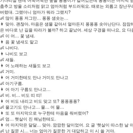
춤추고 방울 소리처럼 맑고 엄마처럼 부드러워요. 때로는 외롭고 장난꾸
버렸대. 그랬더니 엄마가 뭐라 그랬지?
👶 많이 퐁퐁 저그만… 퐁퐁 샘솟는…
👩 맞아. 괜찮아, 마음은 샘물 같아서 얼마든지 퐁퐁퐁 솟아난단다. 잠
은 바다로 난 길을 따라가 볼까? 하고 끝났어. 세상 구경을 떠나요, 요 
👶 이 어… 꽃 냄새.
👩 음 꽃 냄새도 맡고
👶 나비다.
👩 나비도 보고
👶 새들.
👩 어 노래하는 새들도 보고
👶 거미.
👩 어 거미한테도 만나 거미도 만나고
👶 아기구름.
👩 어 아기 구름도 만나고…
👶 비. 비… 비도 띠 띠!
👩 어 비도 내리고 비도 맞고 또? 퐁퐁퐁퐁?
👶 물고기도 만나고… 물… 어 물…
👩 또 또 마지막으로 누구한테 마음을 줘버렸어?
👶 엄… 햇살이 진 해님한테도.
👩 어 마지막은 달달… 맞아. 깜깜한 달이었어. 요 글 ‘햇살이 따스한 
👶 난 질문 시… 너는 엄마가 질문한 거 대답하고 이 시 쓸 거야.