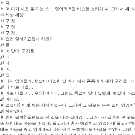
👩 다
👩 어 이거 시옷 올 때는 스… 영어의 S랑 비슷한 소리가 나. 그래서 새, 
👶 세상 세상
👶 구 경
👩 구 영
👶 구 경
👩 요건 알아? 요렇게 하면?
👶 을
👩 어 맞아. 구경을
👶 떠
👶 나
👩 어.
👶 요
👩 다시 읽어줄게. 햇살이 따스한 날 아기 돼지 퐁퐁이가 세상 구경을 떠
👶 나 바로 나올…
👩 바로 나올 거… 우와! 여기네. 그림도 똑같이 있다 요렇게. 햇살이 
👶 아니요.
👩 없었어? 이게 처음 시작이었구나. 그러면 그 뒤로는 무슨 일이 있었어
👶 까먹었다.
👩 한번 볼까? 들판으로 난 길을 따라 걸어갔네. 그러다가 길가에 핀 꽃
또 새한테도 마음을 주었대. 물고기가 혼자 헤엄치고 있었는데 물고기한테
테도 마음을 줬고 엄마 따라 나온 아기 구름한테도 마음을 주었대. 그랬더
기다리실 텐데 어둑어둑한 숲을 퐁퐁이가 걸어갔는데 퐁퐁이는 마지막 남은