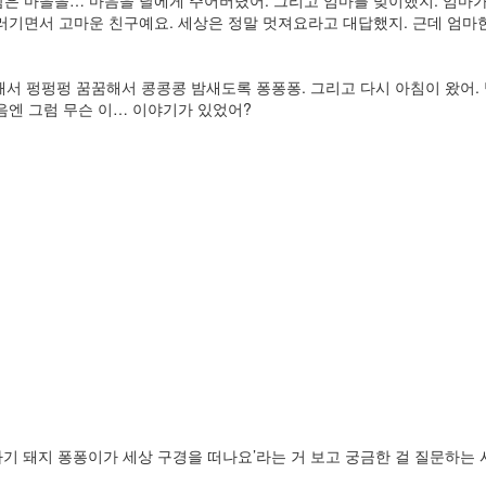
러기면서 고마운 친구예요. 세상은 정말 멋져요라고 대답했지. 근데 엄마
잠해서 펑펑펑 꿈꿈해서 콩콩콩 밤새도록 퐁퐁퐁. 그리고 다시 아침이 왔어.
다음엔 그럼 무슨 이… 이야기가 있었어?
날 아기 돼지 퐁퐁이가 세상 구경을 떠나요’라는 거 보고 궁금한 걸 질문하는