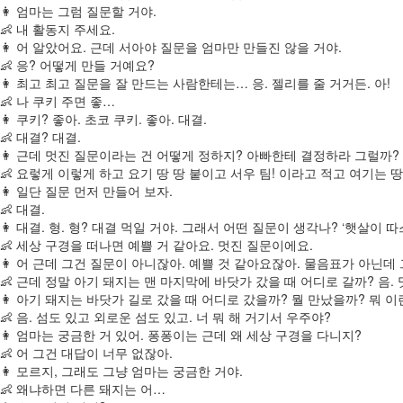
👩 엄마는 그럼 질문할 거야.
👶 내 활동지 주세요.
👩 어 알았어요. 근데 서아야 질문을 엄마만 만들진 않을 거야.
👶 응? 어떻게 만들 거예요?
👩 최고 최고 질문을 잘 만드는 사람한테는… 응. 젤리를 줄 거거든. 아!
👶 나 쿠키 주면 좋…
👩 쿠키? 좋아. 초코 쿠키. 좋아. 대결.
👶 대결? 대결.
👩 근데 멋진 질문이라는 건 어떻게 정하지? 아빠한테 결정하라 그럴까? 그
👶 요렇게 이렇게 하고 요기 땅 땅 붙이고 서우 팀! 이라고 적고 여기는 
👩 일단 질문 먼저 만들어 보자.
👶 대결.
👩 대결. 형. 형? 대결 먹일 거야. 그래서 어떤 질문이 생각나? ‘햇살
👶 세상 구경을 떠나면 예쁠 거 같아요. 멋진 질문이에요.
👩 어 근데 그건 질문이 아니잖아. 예쁠 것 같아요잖아. 물음표가 아닌데
👶 근데 정말 아기 돼지는 맨 마지막에 바닷가 갔을 때 어디로 갈까? 음.
👩 아기 돼지는 바닷가 길로 갔을 때 어디로 갔을까? 뭘 만났을까? 뭐 이
👶 음. 섬도 있고 외로운 섬도 있고. 너 뭐 해 거기서 우주야?
👩 엄마는 궁금한 거 있어. 퐁퐁이는 근데 왜 세상 구경을 다니지?
👶 어 그건 대답이 너무 없잖아.
👩 모르지, 그래도 그냥 엄마는 궁금한 거야.
👶 왜냐하면 다른 돼지는 어…