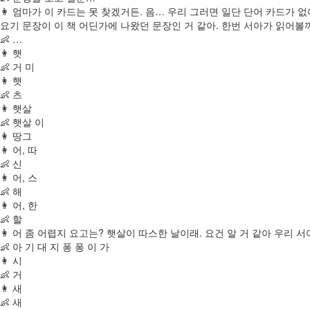
👩 엄마가 이 카드는 못 찾겠거든. 음… 우리 그러면 일단 단어 카드가
요기 문장이 이 책 어딘가에 나왔던 문장인 거 같아. 한번 서아가 읽어볼까
👶 …
👩 햇
👶 거 미
👩 햇
👶 츠
👩 햇살
👶 햇살 이
👩 땅그
👩 어, 따
👶 신
👩 어, 스
👶 해
👩 어, 한
👶 할
👩 어 좀 어렵지 요고는? 햇살이 따스한 날이래. 요건 알 거 같아 우리 서
👶 아 기 대 지 퐁 퐁 이 가
👩 시
👶 거
👩 새
👶 새