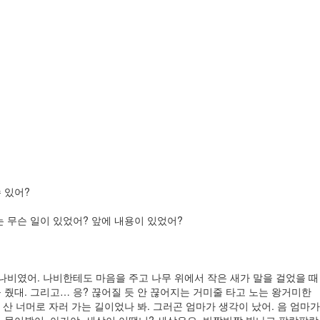
 있어?
는 무슨 일이 있었어? 앞에 내용이 있었어?
 나비였어. 나비한테도 마음을 주고 나무 위에서 작은 새가 말을 걸었을 때
줬대. 그리고… 응? 끊어질 듯 안 끊어지는 거미줄 타고 노는 왕거미한
산 너머로 자러 가는 길이었나 봐. 그러곤 엄마가 생각이 났어. 음 엄마가
물어봤어. 아가야, 세상이 어땠니? 세상은요, 반짝반짝 빛나고 팔랑팔랑