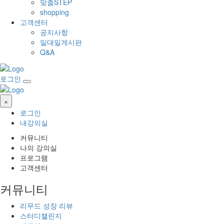
맞춤STEP
shopping
고객센터
공지사항
일대일게시판
Q&A
로그인
×
로그인
내강의실
커뮤니티
나의 강의실
프로그램
고객센터
커뮤니티
리무드 성장 리뷰
스터디챌린지