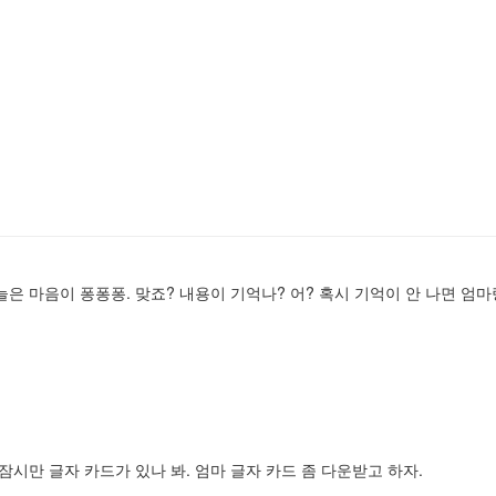
 오늘은 마음이 퐁퐁퐁. 맞죠? 내용이 기억나? 어? 혹시 기억이 안 나면 엄
리 잠시만 글자 카드가 있나 봐. 엄마 글자 카드 좀 다운받고 하자.