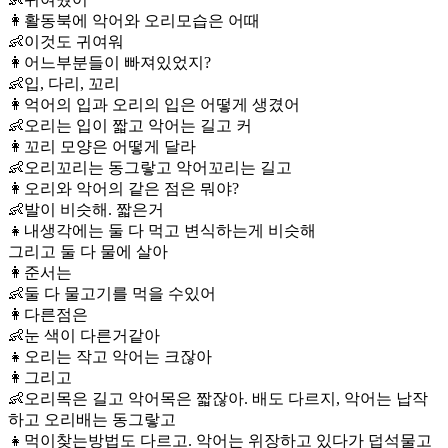
👩활동북에 악어와 오리모습은 어때
👶이것도 귀여워
👩어느부분들이 빠져있었지?
👶입, 다리, 꼬리
👩억어의 입과 오리의 입은 어떻게 생겼어
👶오리는 입이 짧고 악어는 길고 커
👩꼬리 모양은 어떻게 달라
👶오리꼬리는 동그랗고 악어꼬리는 길고
👩오리와 악어의 같은 점은 뭐야?
👶발이 비슷해. 짧은거
👧내생각에는 둘 다 먹고 변식하는게 비슷해
그리고 둘 다 물에 살아
👩준서는
👶둘 다 물고기를 먹을 수있어
👩다른점은
👶눈 색이 다른거같아
👧오리는 작고 악어는 크잖아
👩그리고
👶오리목은 길고 악어목은 짧잖아. 배도 다르지, 악어는 납작
하고 오리배는 동그랗고
👧먹이찾는방법도 다르고. 악어는 위장하고 있다가 덥석물고