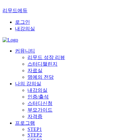
리무드에듀
로그인
내강의실
커뮤니티
리무드 성장 리뷰
스터디챌린지
자료실
명예의 전당
나의 강의실
내강의실
인증/출석
스터디신청
부모가이드
자격증
프로그램
STEP1
STEP2