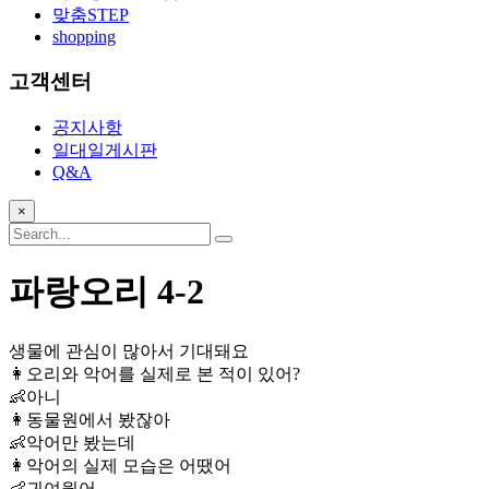
맞춤STEP
shopping
고객센터
공지사항
일대일게시판
Q&A
×
파랑오리 4-2
생물에 관심이 많아서 기대돼요
👩오리와 악어를 실제로 본 적이 있어?
👶아니
👩동물원에서 봤잖아
👶악어만 봤는데
👩악어의 실제 모습은 어땠어
👶귀여웠어