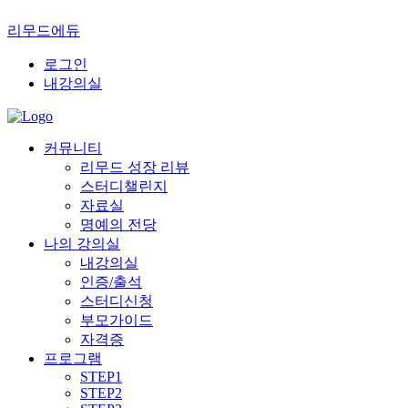
리무드에듀
로그인
내강의실
커뮤니티
리무드 성장 리뷰
스터디챌린지
자료실
명예의 전당
나의 강의실
내강의실
인증/출석
스터디신청
부모가이드
자격증
프로그램
STEP1
STEP2