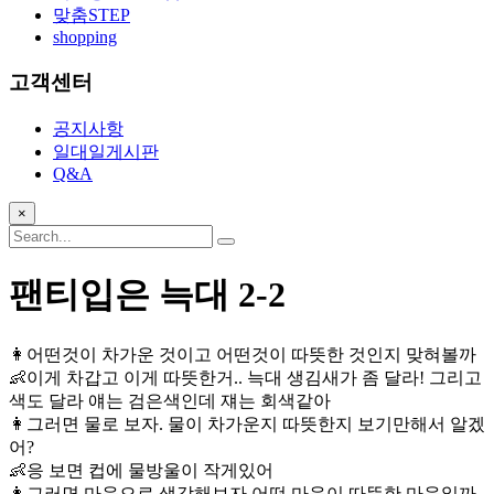
맞춤STEP
shopping
고객센터
공지사항
일대일게시판
Q&A
×
팬티입은 늑대 2-2
👩어떤것이 차가운 것이고 어떤것이 따뜻한 것인지 맞혀볼까
👶이게 차갑고 이게 따뜻한거.. 늑대 생김새가 좀 달라! 그리고
색도 달라 얘는 검은색인데 쟤는 회색같아
👩그러면 물로 보자. 물이 차가운지 따뜻한지 보기만해서 알겠
어?
👶응 보면 컵에 물방울이 작게있어
👩그러면 마음으로 생각해보자 어떤 마음이 따뜻한 마음일까