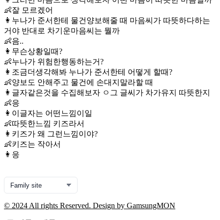
👶잘 모르겠어
👩누나가 준서한테 물건양보해줄 때 마음씨가 따뜻하다하는
거야 반대로 차기운마음씨는 뭘까
👶음..
👩무슨상황일때?
👶누나가 위험한행동하는거?
👩조금더생각해봐 누나가 준서한테 어떻게 할때?
👶양보도 안해주고 물건에 손대지말라할 때
👩글자같은것을 수집해보자 ㅇ그 글씨가 차가유지 따뜻한지
👶응
👩이글자는 어떤느낌이일
👶따뜻한느낌 키즈라서
👩키즈가 왜 그런느낌이야?
👶키즈는 작아서
👩응
© 2024 All rights Reserved. Design by GamsungMON