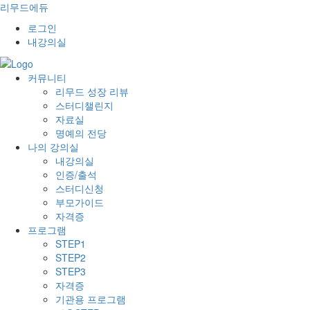
리무드에듀
로그인
내강의실
커뮤니티
리무드 성장 리뷰
스터디챌린지
자료실
명예의 전당
나의 강의실
내강의실
인증/출석
스터디신청
부모가이드
자격증
프로그램
STEP1
STEP2
STEP3
자격증
기관용 프로그램