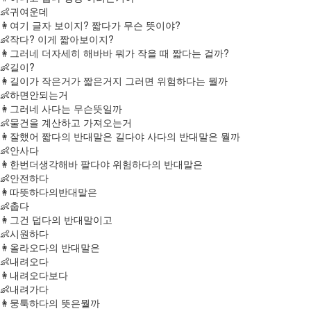
👶귀여운데
👩여기 글자 보이지? 짧다가 무슨 뜻이야?
👶작다? 이게 짧아보이지?
👩그러네 더자세히 해바바 뭐가 작을 때 짧다는 걸까?
👶길이?
👩길이가 작은거가 짧은거지 그러면 위험하다는 뭘까
👶하면안되는거
👩그러네 사다는 무슨뜻일까
👶물건을 계산하고 가져오는거
👩잘했어 짧다의 반대말은 길다야 사다의 반대말은 뭘까
👶안사다
👩한번더생각해바 팔다야 위험하다의 반대말은
👶안전하다
👩따뜻하다의반대말은
👶춥다
👩그건 덥다의 반대말이고
👶시원하다
👩올라오다의 반대말은
👶내려오다
👩내려오다보다
👶내려가다
👩뭉툭하다의 뜻은뭘까