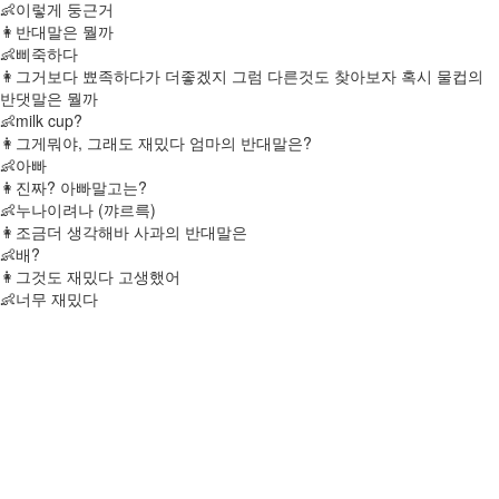
👶이렇게 둥근거
👩반대말은 뭘까
👶삐죽하다
👩그거보다 뾰족하다가 더좋겠지 그럼 다른것도 찾아보자 혹시 물컵의
반댓말은 뭘까
👶milk cup?
👩그게뭐야, 그래도 재밌다 엄마의 반대말은?
👶아빠
👩진짜? 아빠말고는?
👶누나이려나 (꺄르륵)
👩조금더 생각해바 사과의 반대말은
👶배?
👩그것도 재밌다 고생했어
👶너무 재밌다