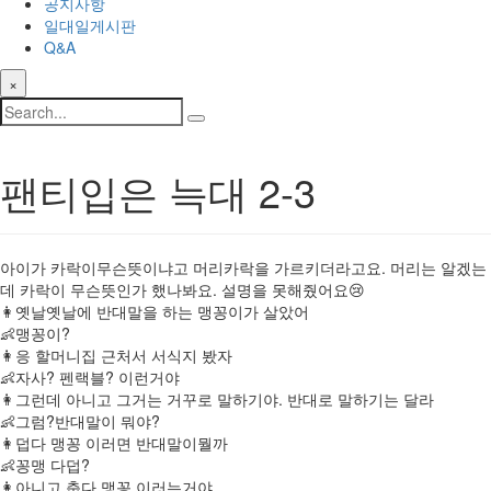
공지사항
일대일게시판
Q&A
×
팬티입은 늑대 2-3
아이가 카락이무슨뜻이냐고 머리카락을 가르키더라고요. 머리는 알겠는
데 카락이 무슨뜻인가 했나봐요. 설명을 못해줬어요😢
👩옛날옛날에 반대말을 하는 맹꽁이가 살았어
👶맹꽁이?
👩응 할머니집 근처서 서식지 봤자
👶자사? 펜랙블? 이런거야
👩그런데 아니고 그거는 거꾸로 말하기야. 반대로 말하기는 달라
👶그럼?반대말이 뭐야?
👩덥다 맹꽁 이러면 반대말이뭘까
👶꽁맹 다덥?
👩아니고 춥다 맹꽁 이러는거야